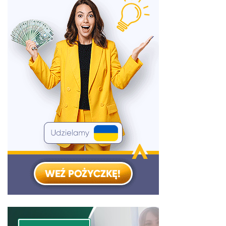
Złóż wniosek