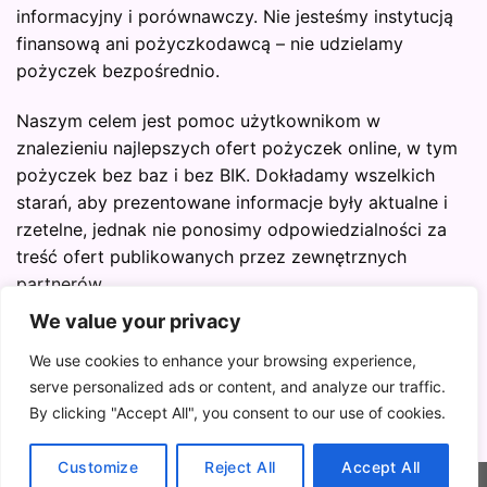
informacyjny i porównawczy. Nie jesteśmy instytucją
finansową ani pożyczkodawcą – nie udzielamy
pożyczek bezpośrednio.
Naszym celem jest pomoc użytkownikom w
znalezieniu najlepszych ofert pożyczek online, w tym
pożyczek bez baz i bez BIK. Dokładamy wszelkich
starań, aby prezentowane informacje były aktualne i
rzetelne, jednak nie ponosimy odpowiedzialności za
treść ofert publikowanych przez zewnętrznych
partnerów.
We value your privacy
Przed podjęciem decyzji finansowej zawsze zapoznaj
się z warunkami wybranej instytucji pożyczkowej.
We use cookies to enhance your browsing experience,
serve personalized ads or content, and analyze our traffic.
By clicking "Accept All", you consent to our use of cookies.
Customize
Reject All
Accept All
Copyright 2026 ©
Pozyczkabezbaz.com