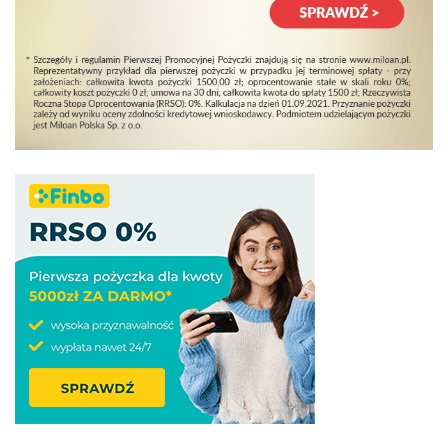
Złóż wniosek