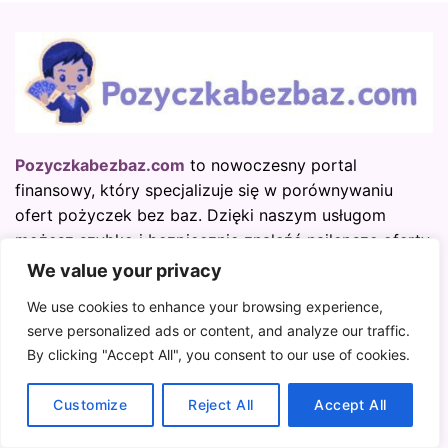
Pozyczkabezbaz.com
to nowoczesny portal
finansowy, który specjalizuje się w porównywaniu
ofert pożyczek bez baz. Dzięki naszym usługom
możesz szybko i bezpiecznie znaleźć najlepsze oferty
pożyczek dostępne na rynku, bez sprawdzania w
We value your privacy
bazach danych.
We use cookies to enhance your browsing experience,
serve personalized ads or content, and analyze our traffic.
O nas
By clicking "Accept All", you consent to our use of cookies.
Kontakt
Customize
Reject All
Accept All