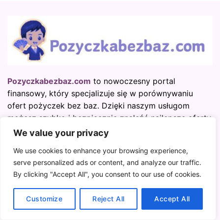
Pozyczkabezbaz.com
to nowoczesny portal
finansowy, który specjalizuje się w porównywaniu
ofert pożyczek bez baz. Dzięki naszym usługom
możesz szybko i bezpiecznie znaleźć najlepsze oferty
pożyczek dostępne na rynku, bez sprawdzania w
We value your privacy
bazach danych.
We use cookies to enhance your browsing experience,
serve personalized ads or content, and analyze our traffic.
O nas
By clicking "Accept All", you consent to our use of cookies.
Kontakt
Customize
Reject All
Accept All