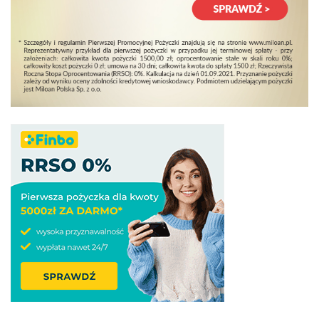
Złóż wniosek